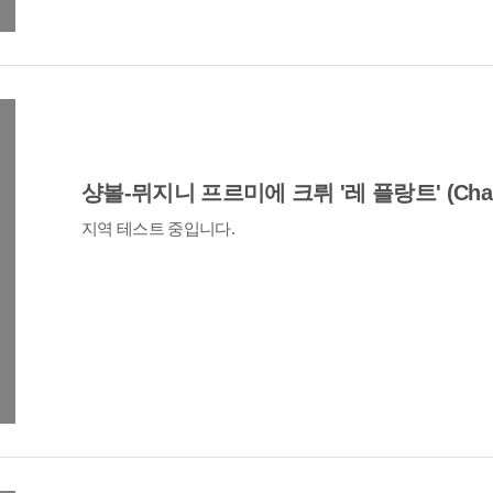
샹볼-뮈지니 프르미에 크뤼 '레 플랑트' (Chamb
지역 테스트 중입니다.