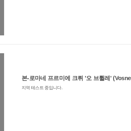
본-로마네 프르미에 크뤼 '오 브륄레' (Vosne-
지역 테스트 중입니다.