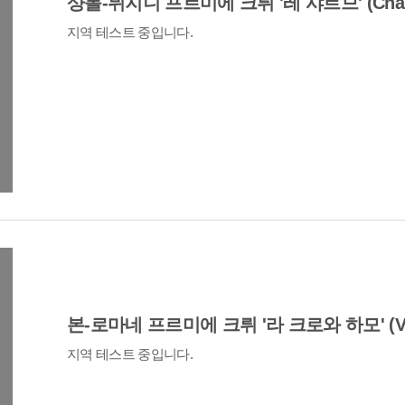
샹볼-뮈지니 프르미에 크뤼 '레 샤르므' (Chamb
지역 테스트 중입니다.
본-로마네 프르미에 크뤼 '라 크로와 하모' (Vos
지역 테스트 중입니다.