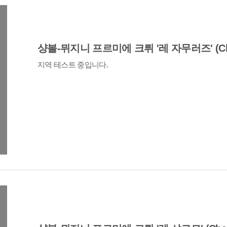
샹볼-뮈지니 프르미에 크뤼 '레 자무러즈' (Cha
지역 테스트 중입니다.