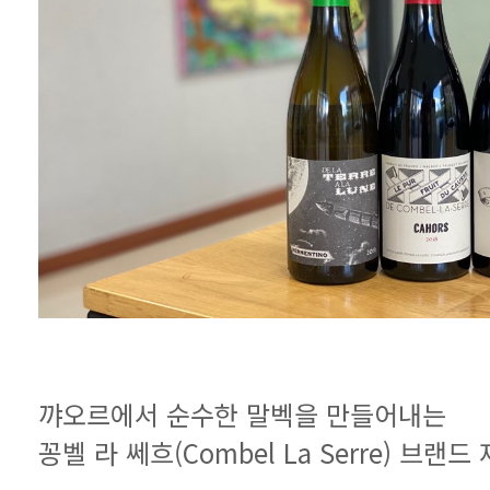
꺄오르에서 순수한 말벡을 만들어내는
꽁벨 라 쎄흐(Combel La Serre) 브랜