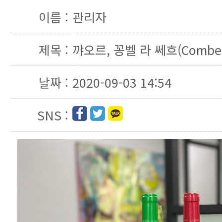
이름 :
관리자
제목 :
꺄오르, 꽁벨 라 쎄흐(Combel-
날짜 :
2020-09-03 14:54
SNS :