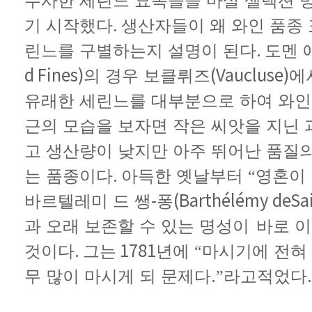
무사한
세린느
묘목들을
마살
셀렉션
.
기
시작했다
생산자들이
왜
와인
품종
.
린느를
구별하는지
설명이
된다
도멘
d Fines)
(Vaucluse)
의
경우
보클뤼즈
에
유래한
세린느를
대부분으로
하여
와인
근의
모습을
보자면
작은
씨앗을
지닌
고
생산량이
낮지만
아주
뛰어난
품질
.
는
품종이다
아득한
옛날부터
“영혼이
-
(Barthélémy deSa
바르텔레미
드
쌩
퐁
과
오래
보존할
수
있는
명성이
바로
이
.
1781
것이다
그는
년에
“마시기에
전혀
.
.
무
많이
마시게
되
문제다
”라고
적었다