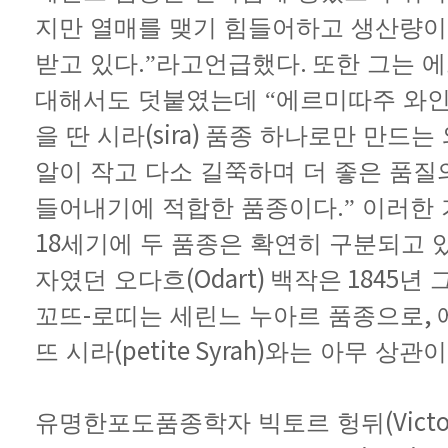
지만
열매를
맺기
힘들어하고
생산량이
.
.
받고
있다
”라고
언급했다
또한
그는
에
대해서도
덧붙였는데
“에르미따주
와
(sira)
을
딴
시라
품종
하나로만
만드는
알이
작고
다소
길쭉하며
더
좋은
품질
.
들어내기에
적합한
품종이다
”
이러한
18
세기에
두
품종은
확연히
구분되고
(Odart)
1845
자였던
오다흐
백작은
년
-
,
꼬뜨
로띠는
세린느
누아르
품종으로
(petite Syrah)
뜨
시라
와는
아무
상관이
(Vict
유명한
포도품종학자
빅토르
헝뒤