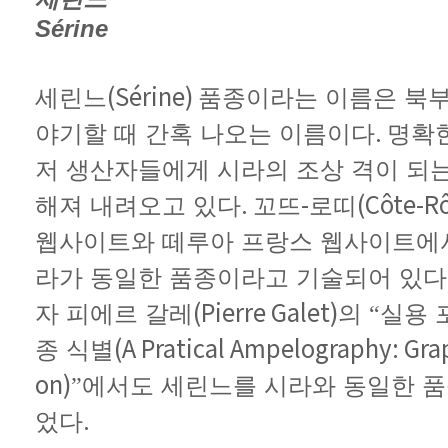
Sérine
(Sérine)
세린느
품종이라는
이름은
북
.
야기할
때
간혹
나오는
이름이다
명확
저
생산자들에게
시라의
조상
격이
되
.
-
(Côte-R
해져
내려오고
있다
꼬뜨
로띠
웹사이트와
떼루아
프랑스
웹사이트에
라가
동일한
품종이라고
기술되어
있다
(Pierre Galet)
자
피에르
갈레
의
“실용
종
식별
on)
”에서도
세린느를
시라와
동일한
품
.
었다