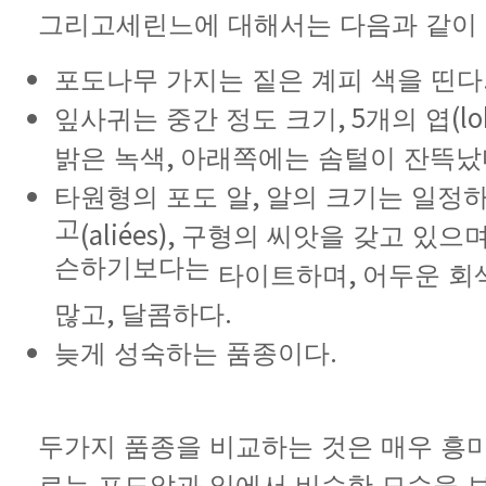
그리고
세린느에
대해서는
다음과
같이
포도나무
가지는
짙은
계피
색을
띤다
, 5
(l
잎사귀는
중간
정도
크기
개의
엽
,
밝은
녹색
아래쪽에는
솜털이
잔뜩났
,
타원형의
포도
알
알의
크기는
일정
고
(aliées),
구형의
씨앗을
갖고
있으
슨하기보다는
,
타이트하며
어두운
회
,
.
많고
달콤하다
.
늦게
성숙하는
품종이다
두
가지
품종을
비교하는
것은
매우
흥
로는
포도알과
잎에서
비슷한
모습을