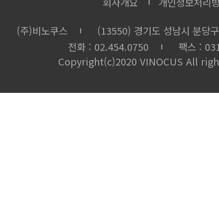
회사개요
개인정보처리
(주)비노쿠스
(13550) 경기도 성남시 분당구
전화 : 02.454.0750
팩스 : 031
Copyright(c)2020 VINOCUS All righ