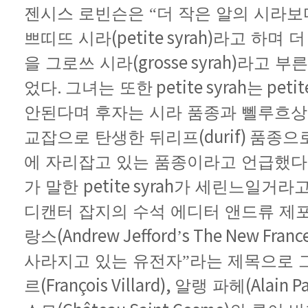
젠시스
로빈슨은
“더
작은
알의
시라보
(petite syrah)
쁘띠뜨
시라
라고
하며
더
(grosse syrah)
을
그로쓰
시라
라고
부른
.
petite syrah
petit
었다
그녀는
또한
는
안된다며
후자는
시라
품종과
뻴루흐상
(durif)
교잡으로
탄생한
뒤리프
품종으
에
자리잡고
있는
품종이라고
언급했다
petite syrah
가
말한
가
세린느일거라
디캔터
잡지의
수석
에디터
앤드류
제
(Andrew Jefford
s The New Franc
랑스
’
사라지고
있는
유전자”라는
제목으로
(François Villard),
(Alain P
르
알랭
파헤