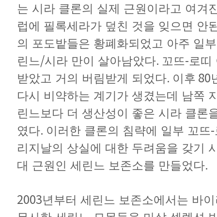
는
시라
클론의
실제
근원이라고
여겨
럽에
필록세라가
덮친
것을
잊으면
안
의
포도밭들은
황폐화되었고
아주
일부
/
.
-
린느
시라
만이
살아남았다
꼬뜨
로띠
.
80
받았고
거의
버림받게
되었다
이후
다시
비약하는
계기가
생겼는데
남쪽
린느보다
더
생산성이
좋은
시라
클론
.
-
였다
이러한
클론의
침략에
일부
꼬뜨
리지날의
상실에
대한
두려움을
갖기
.
대
근원인
세린느
보존소를
만들었다
2003
년부터
세린느
보존소에서는
바이