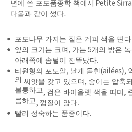
Petite Sirr
년에
쓴
포도품종학
책에서
.
다음과
같이
썼다
포도나무
가지는
짙은
계피
색을
띤다
,
5
잎의
크기는
크며
가는
개의
밝은
녹
.
아래쪽에
솜털이
잔뜩났다
,
(ailées),
타원형의
포도알
날개
돋힌
의
,
씨앗을
갖고
있으며
송이는
압축
불퉁하고
,
,
검은
바이올렛
색을
띠며
콤하고
,
.
껍질이
얇다
.
빨리
성숙하는
품종이다