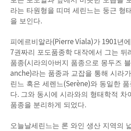
라는
타원형을
띠며
세린느는
둥근
형
.
을
보인다
(Pierre Viala)
1901
피에르
비알라
가
년에
7
권짜리
포도품종학
대작에서
그는
뒤
(
품종
시라의
아버지
품종으로
몽두즈
블
anche)
라는
품종과
교잡을
통해
시라
(Serène)
린느
혹은
세렌느
와
동일한
품
.
다
그와
동시에
시라와의
형태학적
차
.
품종을
분리하게
되었다
오늘날
세린느는
론
와인
생산
지역의