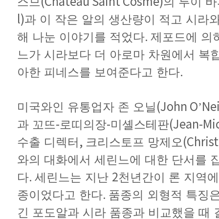
(Château Saint Cosme)
스므
의
루이
바
l)
과
이
작은
알의
생산량이
적고
시라
.
해
나눈
이야기를
적었다
제포드에
의
느가
시라보다
더
아로마
차원에서
복
.
아한
피네스를
보여준다고
한다
(John O
Nei
미국
와인
유통업자
존
오닐
’
-
-
(Jean-Mi
과
꼬뜨
로띠의
장
미셸
스테판
,
(Chris
수출
디렉터
크리스토프
망제오
와의
대화에서
세린느에
대한
단서를
.
2
다
세린느는
지난
천년간
이
론
지역에
.
종이었다고
한다
품종의
외형적
특징
긴
포도알과
시라
품종과
비교했을
때