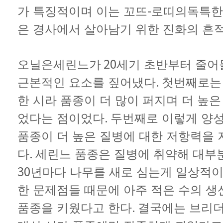
-
가
특징적이며
이는
꼬뜨
로띠의
독특한
은
경사에서
살아남기
위한
진화의
흔
20
오닐은
세린느가
세기
초반부터
줄어
.
근본적인
요소를
짚어냈다
첫번째로는
한
시라
품종이
더
많이
퍼지며
더
높은
.
었다는
점이었다
두번째로
이렇게
양
품종이
더
높은
질병에
대한
저항력을
.
다
세린느
품종은
질병에
취약해
대부
30
년마다
나무를
새로
심는게
일상적
한
문제점들
때문에
아주
적은
수의
생
.
품종을
키웠다고
한다
결국에는
브리