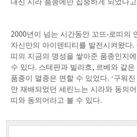
대신
시라
품종에만
집중하게
되었다고
2000
-
년이
넘는
시간동안
꼬뜨
로띠의
.
자신만의
아이덴티티를
발전시켜왔다
띠의
지금의
명성을
쌓아준
품종인지에
.
,
수
있다
스테판과
빌라흐
르베와
같은
.
품종이
멸종은
면할
수
있었다
‘구워진
안
재배되었던
세린느는
시라와
동의어
.
띠와
동의어라고
볼
수
있다