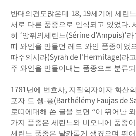
18, 19
반대의견도
많은데
세기에
세린
.
서로
다른
품종으로
인식되고
있었다
‘
(Sérine d’Ampuis)’
히
앙퓌의
세린느
라
띠
와인을
만들던
레드
와인
품종이었
(Syrah de l’Hermitage)
따주의
시라
라
주
와인을
만들어내는
품종으로
분류되
1781
,
년에
변호사
지질학자이자
화산
-
(Barthélémy Faujas de S
포자
드
쌩
퐁
로띠에
대해
쓴
글을
보면
“이
뛰어난
와
가지
품종은
세린느와
비오니에
품종이
세린느
품종은
날카롭게
생겼으며
뛰어