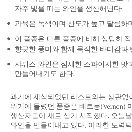
.
자주
빛을
띠는
와인을
생산해낸다
과육은
녹색이며
산도가
높고
달콤하
이
품종은
다른
품종에
비해
상당히
적
향긋한 풍미와 함께 묵직한 바디감과
샤튀스
와인은
섬세한
스파이시한
맛
만들어내기도
한다
.
과거에
재식되었던
리스트와는
상관없
위기에
몰렸던
품종은
베르농
(Vernon)
생산자들이
새로
심기
시작했다
.
오늘
와인을
만들어내고
있다
. 이러한 노력