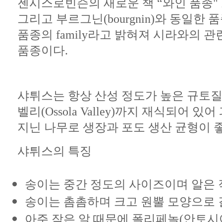
젠시스
로빈슨의
새로운
책
“
와인
품종
"
그리고
부르그닌
(bourgnin)
와
동일한
품
품종의
family
라고
밝혀져
시라와의
관
품종이다
.
샤튀스는
항상
산성
정도가
높은
규토
벨리
(Ossola Valley)
까지
재식되어
있어
지닌
나무로
생장과
포도
생산
균형이
샤튀스의 특징
송이는
중간
정도의
사이즈이며
알은
송이는
촘촘하며
크고
원뿔
모양으로
아주
작은
알
때문에
폴리페놀
(
안토시