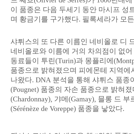
며 황금기를 구가했다. 필록세라가 모
샤튀스의
또
다른
이름인
네비올로
디
네비올로와 이름에 거의 차의점이 없어 많
동료들이
투린
(Turin)
과
몽플리에
(Montp
품종으로
밝혀졌으며
피에몬테
지역에
나왔다
.
DNA
분석을
통해
샤튀스
품종
(Pougnet)
품종의
자손
품종으로
밝혀졌
(Chardonnay),
갸메
(Gamay),
믈롱
드
부
(Sérénèze de Voreppe)
품종을
낳았다
.