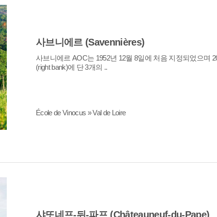
사브니에르 (Savennières)
(right bank)에 단 3개의 ..
École de Vinocus » Val de Loire
샤또네프-뒤-파프 (Châteauneuf-du-Pape)