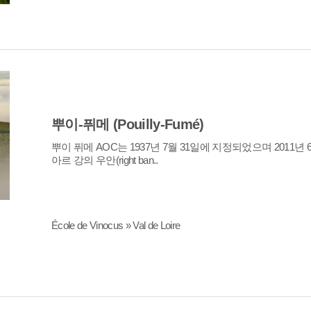
뿌이-퓌메 (Pouilly-Fumé)
아르 강의 우안(right ban..
École de Vinocus » Val de Loire