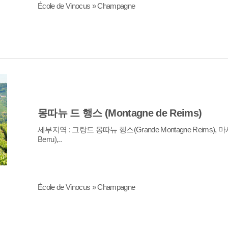
École de Vinocus » Champagne
몽따뉴 드 행스 (Montagne de Reims)
Berru),..
École de Vinocus » Champagne