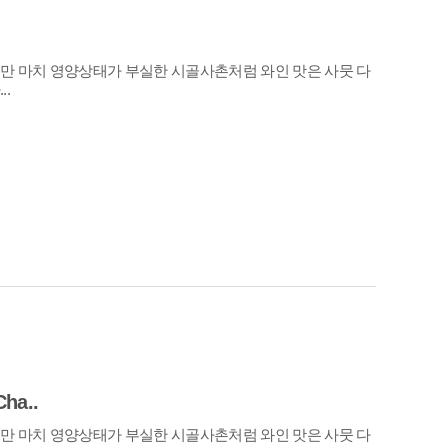
.
ha..